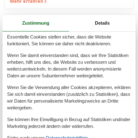
Mehr erfahren
Zustimmung
Details
Essentielle Cookies stellen sicher, dass die Website
funktioniert, Sie können sie daher nicht deaktivieren.
Wenn Sie damit einverstanden sind, dass wir Ihre Statistiken
erheben, hilft uns dies, die Website zu verbessern und
weiterzuentwickeln. In diesem Fall werden anonymisierte
Daten an unsere Subunternehmer weitergeleitet.
Ferienwohnung in Bremerhaven Last
Wenn Sie die Verwendung aller Cookies akzeptieren, erklären
Sie sich damit einverstanden (zusätzlich zu Statistiken), dass
Minute – Urlaub mit attraktiven
wir Daten für personalisierte Marketingzwecke an Dritte
Rabatten
weitergeben.
Last-Minute-Ferienwohnung in Bremerhaven buchen
Sie können Ihre Einwilligung in Bezug auf Statistiken und/oder
und mindestens 10 % sparen Sie möchten spontan
Marketing jederzeit ändern oder widerrufen.
verreisen und dabei auch noch kräftig sparen? Dann
Siehe auch unsere
Datanschutzrichtlinie