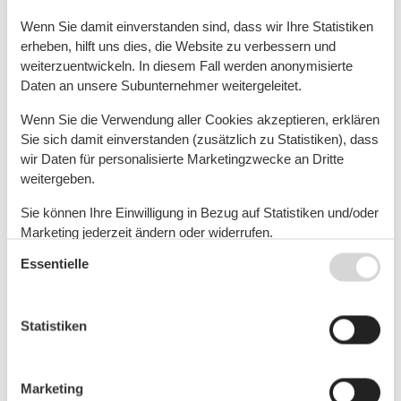
Wenn Sie damit einverstanden sind, dass wir Ihre Statistiken
Unser Tipp: Sicher Urlaub
erheben, hilft uns dies, die Website zu verbessern und
machen – Storno ohne Risiko
weiterzuentwickeln. In diesem Fall werden anonymisierte
Daten an unsere Subunternehmer weitergeleitet.
Jetzt vorsorgen und Reiseschutz abschließen
Wenn Sie die Verwendung aller Cookies akzeptieren, erklären
>>
Sie sich damit einverstanden (zusätzlich zu Statistiken), dass
wir Daten für personalisierte Marketingzwecke an Dritte
Damit Sie bei Stornierung oder Abbruch Ihres
weitergeben.
Urlaubs aufgrund von Erkrankung, Unfall oder
Arbeitslosigkeit – auch innerhalb der Familie –
Sie können Ihre Einwilligung in Bezug auf Statistiken und/oder
mögliche finanzielle Verluste ersetzt bekommen,
Marketing jederzeit ändern oder widerrufen.
empfehlen wir Ihnen die Produkte unseres
Essentielle
Siehe auch unsere
Datanschutzrichtlinie
Partners
ERGO Reiseversicherung
, dem
Marktführer unter den Reiseversicherern in
Deutschland.
Statistiken
🧳RundumSorglos unterwegs ab 7 Euro - jetzt
buchen!
Marketing