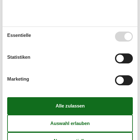
August 2026
Mo
Di
Mi
Do
Fr
Sa
So
31
1
2
Essentielle
32
3
4
5
6
7
8
9
33
10
11
12
13
14
15
16
Statistiken
34
17
18
19
20
21
22
23
35
24
25
26
27
28
29
30
Marketing
36
31
September 2026
Mo
Di
Mi
Do
Fr
Sa
So
36
1
2
3
4
5
6
37
7
8
9
10
11
12
13