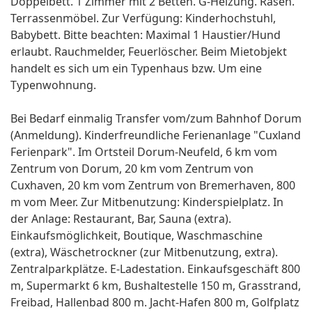
Doppelbett. 1 Zimmer mit 2 Betten. G-Heizung. Rasen.
Terrassenmöbel. Zur Verfügung: Kinderhochstuhl,
Babybett. Bitte beachten: Maximal 1 Haustier/Hund
erlaubt. Rauchmelder, Feuerlöscher. Beim Mietobjekt
handelt es sich um ein Typenhaus bzw. Um eine
Typenwohnung.
Bei Bedarf einmalig Transfer vom/zum Bahnhof Dorum
(Anmeldung). Kinderfreundliche Ferienanlage "Cuxland
Ferienpark". Im Ortsteil Dorum-Neufeld, 6 km vom
Zentrum von Dorum, 20 km vom Zentrum von
Cuxhaven, 20 km vom Zentrum von Bremerhaven, 800
m vom Meer. Zur Mitbenutzung: Kinderspielplatz. In
der Anlage: Restaurant, Bar, Sauna (extra).
Einkaufsmöglichkeit, Boutique, Waschmaschine
(extra), Wäschetrockner (zur Mitbenutzung, extra).
Zentralparkplätze. E-Ladestation. Einkaufsgeschäft 800
m, Supermarkt 6 km, Bushaltestelle 150 m, Grasstrand,
Freibad, Hallenbad 800 m. Jacht-Hafen 800 m, Golfplatz