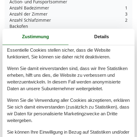
Action- und Funsportsommer
Anzahl Badezimmer
1
Anzahl der Zimmer
3
Anzahl Schlafzimmer
2
Backofen
Baden am Meer
Zustimmung
Details
Bettwäsche extra
Bikingebenen
Essentielle Cookies stellen sicher, dass die Website
Dusche
Elektrische Kaffeemaschine
funktioniert, Sie können sie daher nicht deaktivieren.
Familienfreundlicher Sommer
Wenn Sie damit einverstanden sind, dass wir Ihre Statistiken
Familienfreundlicher Winter
Feuerlöscher
erheben, hilft uns dies, die Website zu verbessern und
Freistehend
weiterzuentwickeln. In diesem Fall werden anonymisierte
Geeignete Senioren Sommer
Daten an unsere Subunternehmer weitergeleitet.
Golfplätze
Grünflächengarten
Wenn Sie die Verwendung aller Cookies akzeptieren, erklären
Handtücher extra
Sie sich damit einverstanden (zusätzlich zu Statistiken), dass
Haustiere
1
wir Daten für personalisierte Marketingzwecke an Dritte
Haustiere max
1
weitergeben.
Heizung
Herd
Sie können Ihre Einwilligung in Bezug auf Statistiken und/oder
Kein Einweggeschirr