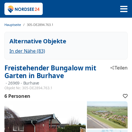
Hauptseite
305-DE2894.763.1
Alternative Objekte
In der Nähe (83)
Freistehender Bungalow mit
Teilen
Garten in Burhave
 - 26969
 - Burhave
Objekt Nr.:
305-DE2894.763.1
6 Personen
F
h