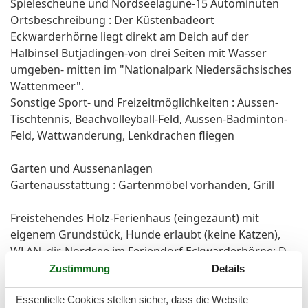
Spielescheune und Nordseelagune-15 Autominuten
Ortsbeschreibung : Der Küstenbadeort
Eckwarderhörne liegt direkt am Deich auf der
Halbinsel Butjadingen-von drei Seiten mit Wasser
umgeben- mitten im "Nationalpark Niedersächsisches
Wattenmeer".
Sonstige Sport- und Freizeitmöglichkeiten : Aussen-
Tischtennis, Beachvolleyball-Feld, Aussen-Badminton-
Feld, Wattwanderung, Lenkdrachen fliegen
Garten und Aussenanlagen
Gartenausstattung : Gartenmöbel vorhanden, Grill
Freistehendes Holz-Ferienhaus (eingezäunt) mit
eigenem Grundstück, Hunde erlaubt (keine Katzen),
WLAN, dir. Nordsee im Feriendorf Eckwarderhörne: D
15
Zustimmung
Details
Garten und Aussenanlagen
Essentielle Cookies stellen sicher, dass die Website