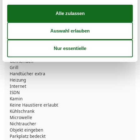
Anzahl Badezimmer
2
Anzahl der Zimmer
5
Anzahl Schlafzimmer
3
Backofen
Bettwäsche extra
DSL
Dusche
Freistehend
Garten
Gefrierfach
Grill
Handtücher extra
Heizung
Internet
ISDN
Kamin
Keine Haustiere erlaubt
Kühlschrank
Microwelle
Nichtraucher
Objekt eingeben
Parkplatz bedeckt