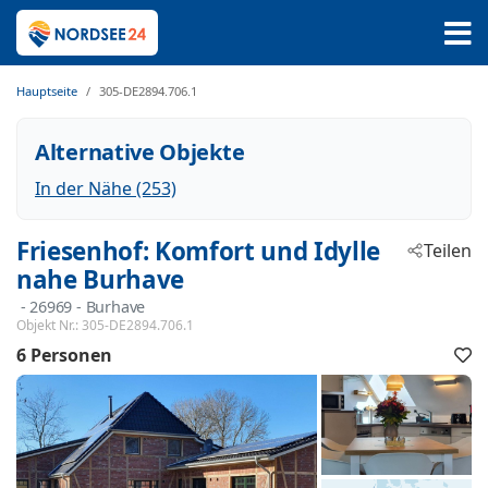
Hauptseite
305-DE2894.706.1
Alternative Objekte
In der Nähe (253)
Friesenhof: Komfort und Idylle
Teilen
nahe Burhave
 - 26969
 - Burhave
Objekt Nr.:
305-DE2894.706.1
6 Personen
F
h