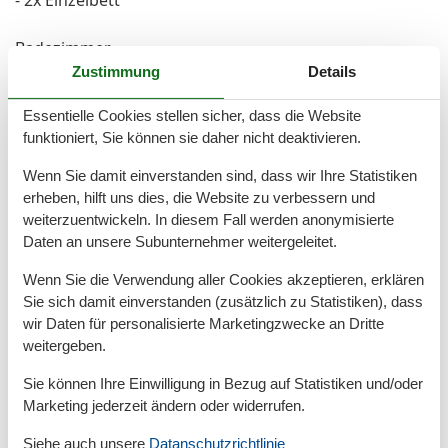
- 2x Einzelbett
Badezimmer
Badezimmer 1
Zustimmung
Details
- Dusche
Essentielle Cookies stellen sicher, dass die Website
- Waschbecken
funktioniert, Sie können sie daher nicht deaktivieren.
- Toilette
- Föhn
Wenn Sie damit einverstanden sind, dass wir Ihre Statistiken
- Tageslicht
erheben, hilft uns dies, die Website zu verbessern und
Badezimmer 3
weiterzuentwickeln. In diesem Fall werden anonymisierte
- Dusche
Daten an unsere Subunternehmer weitergeleitet.
- Waschbecken
Wenn Sie die Verwendung aller Cookies akzeptieren, erklären
- Toilette
Sie sich damit einverstanden (zusätzlich zu Statistiken), dass
- Föhn
wir Daten für personalisierte Marketingzwecke an Dritte
- Tageslicht
weitergeben.
Wellness
Sie können Ihre Einwilligung in Bezug auf Statistiken und/oder
Marketing jederzeit ändern oder widerrufen.
- Sauna
Siehe auch unsere
Datanschutzrichtlinie