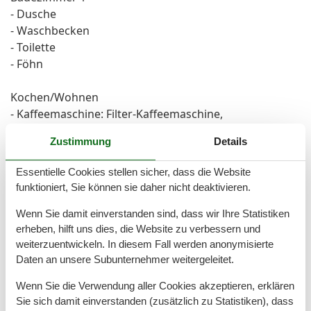
- Dusche
- Waschbecken
- Toilette
- Föhn
Kochen/Wohnen
- Kaffeemaschine: Filter-Kaffeemaschine,
Kaffeemaschine
Zustimmung
Details
- Kühl-/Gefrierschrank: Tiefkühlschrank, Kühlschrank
- Herd: Glaskeramikkochfeld
Essentielle Cookies stellen sicher, dass die Website
- Backofen
funktioniert, Sie können sie daher nicht deaktivieren.
- Minibackofen
- Toaster
Wenn Sie damit einverstanden sind, dass wir Ihre Statistiken
erheben, hilft uns dies, die Website zu verbessern und
- Mikrowelle
weiterzuentwickeln. In diesem Fall werden anonymisierte
- Wasserkocher
Daten an unsere Subunternehmer weitergeleitet.
- Spülmaschine
- Anzahl Esstische: 1
Wenn Sie die Verwendung aller Cookies akzeptieren, erklären
- Gesamtzahl Sitzplätze: 4
Sie sich damit einverstanden (zusätzlich zu Statistiken), dass