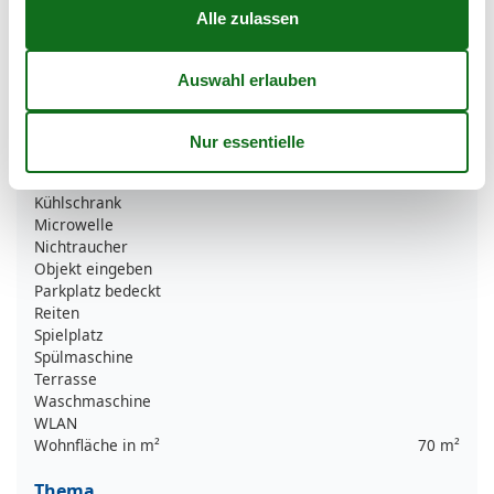
Handtücher extra
Heizung
Internet
ISDN
Kamin
Keine Gruppen
Keine Haustiere erlaubt
Keine Jugendgruppen
Kinderbetten
1
Kühlschrank
Microwelle
Nichtraucher
Objekt eingeben
Parkplatz bedeckt
Reiten
Spielplatz
Spülmaschine
Terrasse
Waschmaschine
WLAN
Wohnfläche in m²
70 m²
Thema