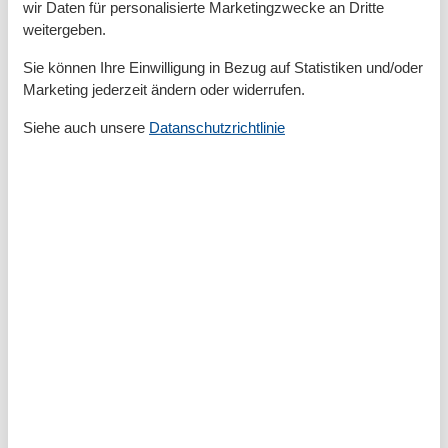
- Wohnzimmer abdunkelbar
wir Daten für personalisierte Marketingzwecke an Dritte
- Kamin
weitergeben.
- Ofen
Sie können Ihre Einwilligung in Bezug auf Statistiken und/oder
Marketing jederzeit ändern oder widerrufen.
Entertainment
- Fernseher: Sat.-TV
Siehe auch unsere
Datanschutzrichtlinie
- DVD-Player
- Musikanlage
- Radio
- CD-Player
- Gesellschaftsspiele für Erwachsene
Für Kinder
- Kinderstuhl
- Gesellschaftsspiele für Kinder
Hauswirtschaft
- Waschmaschine: zur alleinigen Nutzung im Objekt
- Wäscheständer