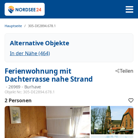
Hauptseite
305-DE2894.678.1
Alternative Objekte
In der Nähe (464)
Ferienwohnung mit
Teilen
Dachterrasse nahe Strand
 - 26969
 - Burhave
Objekt Nr.:
305-DE2894.678.1
2 Personen
F
h