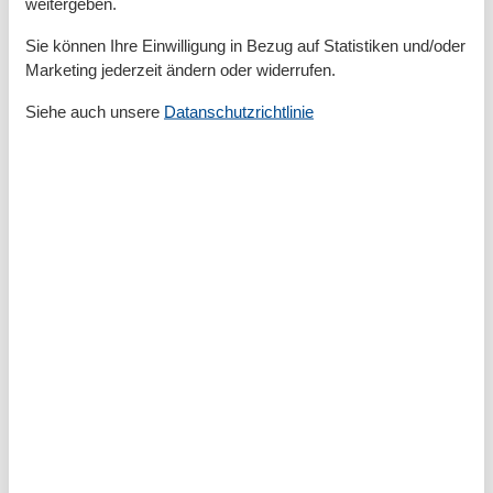
weitergeben.
Kochen/Wohnen
- Kaffeemaschine: Kaffeemaschine
Sie können Ihre Einwilligung in Bezug auf Statistiken und/oder
Marketing jederzeit ändern oder widerrufen.
- Kühl-/Gefrierschrank: Gefrierfach, Kühlschrank
- Herd: Herd
Siehe auch unsere
Datanschutzrichtlinie
- Backofen
- Toaster
- Mikrowelle
- Wasserkocher
- Anzahl Esstische: keine
- Gesamtzahl Sitzplätze: keine
- Anzahl Wohnzimmer: 1
Entertainment
- Fernseher: TV
- Radio
Außenbereich
- Dachterrasse