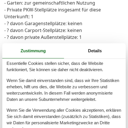
- Garten: zur gemeinschaftlichen Nutzung
- Private PKW-Stellplätze insgesamt für diese
Unterkunft: 1
- ? davon Garagenstellplätze: keinen
- ? davon Carport-Stellplätze: keinen
- ? davon private Außen­stellplätze: 1
Schlafen
Zustimmung
Details
Schlafzimmer 1
Essentielle Cookies stellen sicher, dass die Website
- Doppelbett (größer als 1,80 m Breite)
funktioniert, Sie können sie daher nicht deaktivieren.
- Zustellbett
Wenn Sie damit einverstanden sind, dass wir Ihre Statistiken
Badezimmer
erheben, hilft uns dies, die Website zu verbessern und
Badezimmer 1
weiterzuentwickeln. In diesem Fall werden anonymisierte
- Dusche
Daten an unsere Subunternehmer weitergeleitet.
- Badewanne
Wenn Sie die Verwendung aller Cookies akzeptieren, erklären
- Waschbecken
Sie sich damit einverstanden (zusätzlich zu Statistiken), dass
- Toilette
wir Daten für personalisierte Marketingzwecke an Dritte