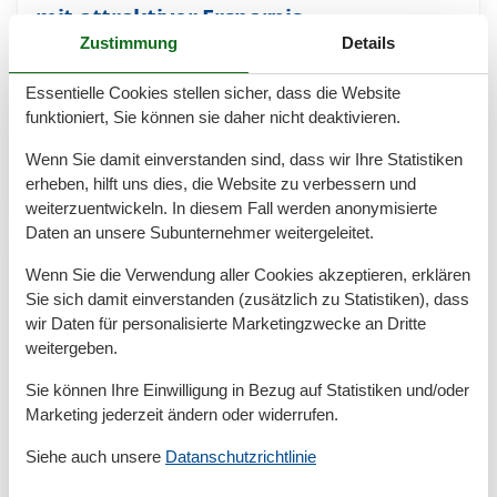
mit attraktiver Ersparnis
Zustimmung
Details
„Last-Minute-Ferienwohnung in Kampen: stilvoll
urlauben und dabei sparen“ Wer sich kurzfristig für
Essentielle Cookies stellen sicher, dass die Website
einen Sylt-Urlaub entscheidet, kann in Kampen ein
funktioniert, Sie können sie daher nicht deaktivieren.
echtes Schnäppchen machen. Der exklusive Ort im
Norden…
Wenn Sie damit einverstanden sind, dass wir Ihre Statistiken
erheben, hilft uns dies, die Website zu verbessern und
Mehr erfahren
weiterzuentwickeln. In diesem Fall werden anonymisierte
Daten an unsere Subunternehmer weitergeleitet.
Wenn Sie die Verwendung aller Cookies akzeptieren, erklären
Sie sich damit einverstanden (zusätzlich zu Statistiken), dass
wir Daten für personalisierte Marketingzwecke an Dritte
weitergeben.
Sie können Ihre Einwilligung in Bezug auf Statistiken und/oder
Marketing jederzeit ändern oder widerrufen.
Siehe auch unsere
Datanschutzrichtlinie