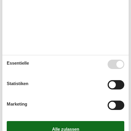
Ferienwohnung auf Sylt in Kampen mit
Hund – komfortabel und tierfreundlich
„In Kampen eine stilvolle Ferienwohnung mit Hund
genießen – Urlaub für Mensch und Tier“ Sylt ist nicht
nur für seine raue Schönheit, sondern auch für seine
exklusive Atmosphäre bekannt – besonders in
Kampen.…
Mehr erfahren
Essentielle
Statistiken
Marketing