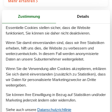
Mehr erfahren
Zustimmung
Details
Essentielle Cookies stellen sicher, dass die Website
funktioniert, Sie können sie daher nicht deaktivieren.
Wenn Sie damit einverstanden sind, dass wir Ihre Statistiken
erheben, hilft uns dies, die Website zu verbessern und
weiterzuentwickeln. In diesem Fall werden anonymisierte
Daten an unsere Subunternehmer weitergeleitet.
Wenn Sie die Verwendung aller Cookies akzeptieren, erklären
Ferienwohnung in Cuxhaven-Duhnen
Sie sich damit einverstanden (zusätzlich zu Statistiken), dass
am Häfchenweg – erholsamer
wir Daten für personalisierte Marketingzwecke an Dritte
weitergeben.
Nordseeurlaub in ruhiger Lage
Sie können Ihre Einwilligung in Bezug auf Statistiken und/oder
Ferienwohnung in Cuxhaven-Duhnen am Häfchenweg
Marketing jederzeit ändern oder widerrufen.
– Urlaub in entspannter Küstenatmosphäre Eine
Ferienwohnung in Cuxhaven-Duhnen am Häfchenweg
Siehe auch unsere
Datanschutzrichtlinie