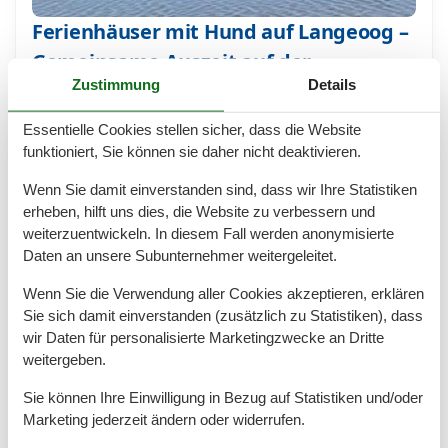
Ferienhäuser mit Hund auf Langeoog –
Gemeinsame Auszeit auf der
Zustimmung
Details
Nordseeinsel
Urlaub mit Hund auf Langeoog: Ferienhäuser mit
Essentielle Cookies stellen sicher, dass die Website
Platz für Zwei- und Vierbeiner Sie möchten
funktioniert, Sie können sie daher nicht deaktivieren.
gemeinsam mit Ihrem Hund entspannen, am Strand
Wenn Sie damit einverstanden sind, dass wir Ihre Statistiken
spazieren gehen und die frische Nordseeluft
erheben, hilft uns dies, die Website zu verbessern und
genießen? Dann sind…
weiterzuentwickeln. In diesem Fall werden anonymisierte
Mehr erfahren
Daten an unsere Subunternehmer weitergeleitet.
Wenn Sie die Verwendung aller Cookies akzeptieren, erklären
Sie sich damit einverstanden (zusätzlich zu Statistiken), dass
wir Daten für personalisierte Marketingzwecke an Dritte
weitergeben.
Sie können Ihre Einwilligung in Bezug auf Statistiken und/oder
Marketing jederzeit ändern oder widerrufen.