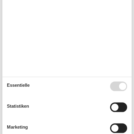
Ferienwohnung auf Langeoog für 6
Personen – Raum für entspannte
Urlaubstage
Urlaub in Gemeinschaft: Ihre perfekte Ferienwohnung
auf Langeoog für 6 Personen Ob mit der Familie, mit
Freunden oder in kleiner Reisegruppe – eine
Essentielle
Ferienwohnung auf Langeoog für 6 Personen bietet
den…
Mehr erfahren
Statistiken
Marketing