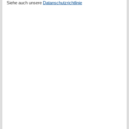
Siehe auch unsere
Datanschutzrichtlinie
Ferienwohnung für 2 Personen auf
Langeoog – Inselidylle zu zweit
genießen
Gemeinsame Auszeit: Ihre Ferienwohnung für 2
Personen auf Langeoog Sie träumen von einem
ruhigen Ort an der Nordsee, um dem Alltag zu
entfliehen und entspannte Tage zu zweit zu
verbringen? Eine Ferienwohnung…
Mehr erfahren