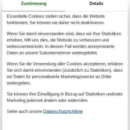
Zustimmung
Details
Essentielle Cookies stellen sicher, dass die Website
funktioniert, Sie können sie daher nicht deaktivieren.
Wenn Sie damit einverstanden sind, dass wir Ihre Statistiken
erheben, hilft uns dies, die Website zu verbessern und
weiterzuentwickeln. In diesem Fall werden anonymisierte
Daten an unsere Subunternehmer weitergeleitet.
Luxus Ferienhaus auf Föhr mit Hund
Wenn Sie die Verwendung aller Cookies akzeptieren, erklären
und privatem Pool genießen
Sie sich damit einverstanden (zusätzlich zu Statistiken), dass
wir Daten für personalisierte Marketingzwecke an Dritte
Urlaub mit Hund in einem exklusiven Ferienhaus mit
weitergeben.
Pool auf Föhr Ein luxuriöser Urlaub mit Hund auf Föhr
bietet mehr als nur frische Nordseeluft und
Sie können Ihre Einwilligung in Bezug auf Statistiken und/oder
malerische Landschaften. Wenn Sie sich für ein
Marketing jederzeit ändern oder widerrufen.
exklusives…
Mehr erfahren
Siehe auch unsere
Datanschutzrichtlinie